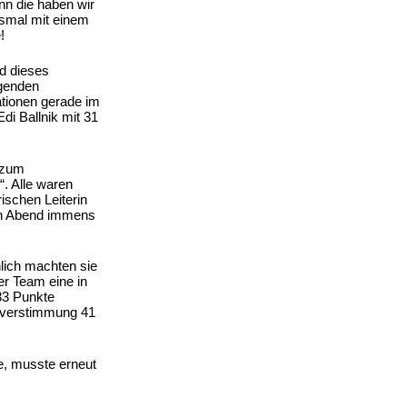
nn die haben wir
esmal mit einem
!
d dieses
igenden
ationen gerade im
di Ballnik mit 31
e zum
. Alle waren
ischen Leiterin
nen Abend immens
lich machten sie
er Team eine in
33 Punkte
enverstimmung 41
e, musste erneut