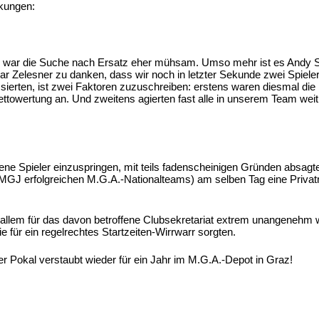
rkungen:
gab, war die Suche nach Ersatz eher mühsam. Umso mehr ist es Andy
r Zelesner zu danken, dass wir noch in letzter Sekunde zwei Spieler 
ssierten, ist zwei Faktoren zuzuschreiben: erstens waren diesmal d
ttowertung an. Und zweitens agierten fast alle in unserem Team weit 
llene Spieler einzuspringen, mit teils fadenscheinigen Gründen absag
 EMGJ erfolgreichen M.G.A.-Nationalteams) am selben Tag eine Priva
r allem für das davon betroffene Clubsekretariat extrem unangenehm 
 für ein regelrechtes Startzeiten-Wirrwarr sorgten.
der Pokal verstaubt wieder für ein Jahr im M.G.A.-Depot in Graz!