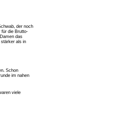
 Schwab, der noch
für die Brutto-
ie Damen das
stärker als in
ten. Schon
trunde im nahen
waren viele