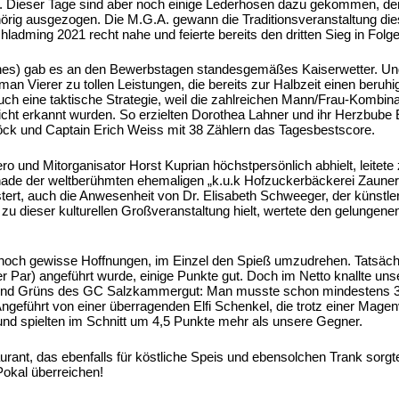
s. Dieser Tage sind aber noch einige Lederhosen dazu gekommen, de
rig ausgezogen. Die M.G.A. gewann die Traditionsveranstaltung di
ming 2021 recht nahe und feierte bereits den dritten Sieg in Folge
iches) gab es an den Bewerbstagen standesgemäßes Kaiserwetter. Un
an Vierer zu tollen Leistungen, die bereits zur Halbzeit einen beruh
uch eine taktische Strategie, weil die zahlreichen Mann/Frau-Kombin
cht erkannt wurden. So erzielten Dorothea Lahner und ihr Herzbube E
pöck und Captain Erich Weiss mit 38 Zählern das Tagesbestscore.
ero und Mitorganisator Horst Kuprian höchstpersönlich abhielt, leitet
nade der weltberühmten ehemaligen „k.u.k Hofzuckerbäckerei Zauner“
tert, auch die Anwesenheit von Dr. Elisabeth Schweeger, der künstler
t zu dieser kulturellen Großveranstaltung hielt, wertete den gelunge
noch gewisse Hoffnungen, im Einzel den Spieß umzudrehen. Tatsäch
ber Par) angeführt wurde, einige Punkte gut. Doch im Netto knallte uns
s und Grüns des GC Salzkammergut: Man musste schon mindestens 
ngeführt von einer überragenden Elfi Schenkel, die trotz einer Mag
und spielten im Schnitt um 4,5 Punkte mehr als unsere Gegner.
urant, das ebenfalls für köstliche Speis und ebensolchen Trank sorgt
okal überreichen!