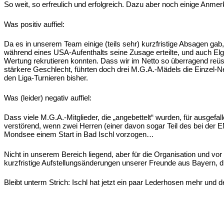
So weit, so erfreulich und erfolgreich. Dazu aber noch einige Anme
Was positiv auffiel:
Da es in unserem Team einige (teils sehr) kurzfristige Absagen 
während eines USA-Aufenthalts seine Zusage erteilte, und auch Elga
Wertung rekrutieren konnten. Dass wir im Netto so überragend reü
stärkere Geschlecht, führten doch drei M.G.A.-Mädels die Einzel-Ne
den Liga-Turnieren bisher.
Was (leider) negativ auffiel:
Dass viele M.G.A.-Mitglieder, die „angebettelt“ wurden, für ausgefa
verstörend, wenn zwei Herren (einer davon sogar Teil des bei der
Mondsee einem Start in Bad Ischl vorzogen…
Nicht in unserem Bereich liegend, aber für die Organisation und vo
kurzfristige Aufstellungsänderungen unserer Freunde aus Bayern, die
Bleibt unterm Strich: Ischl hat jetzt ein paar Lederhosen mehr und 