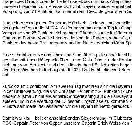
Tragen des Dirndls oder der Lederhose etwas durchaus Alltägliche
unseren Freunden vom Presse Golf Club Bayern wieder einmal gehö
Vorsprung von 74 Punkten, kam damit dem Rekordergebnis von Schlad
Nach einer verregneten Proberunde (in Ischl ja nichts Ungewöhnl
beflügelte offenbar die M.G.A.-Golfer schon am ersten Tag im Chapm
Vorsprung von 25 Punkten einbrachten. Offenbar nutzte im Vierer a
Chapman-Format Vorteile bringen, die von den Bayern, scheint´s, ni
Punkten das beste Bruttoergebnis und im Netto erspielten Karin S
Eine sehr informative und lehrreiche Stadtführung, die unser local h
gesellschaftlichen Höhepunkt über – dem Gala-Dinner in der Espla
nicht nur vom Ambiente und den kulinarischen Köstlichkeiten begeis
der „Europäischen Kulturhauptstadt 2024 Bad Ischl“, die ein Refera
auf.
Zurück zum Sportlichen: Am zweiten Tag machten sich die Bayern 
in der Bruttowertung, die von Christian Fellner mit 34 Punkten (2 ü
diesem Ausmaß nicht erwartbare Sonderleistung auf die Fairway
spielen, um in die Wertung der 12 besten Ergebnisse zu kommen! A
Punkte sammelte, deklassierten wir die Bayern im Netto geradezu 
Damit war klar – bei der anschließenden Siegerehrung im Clubresta
PGC-Captain Peter von Oppen unserem Captain Erich Weiss den P