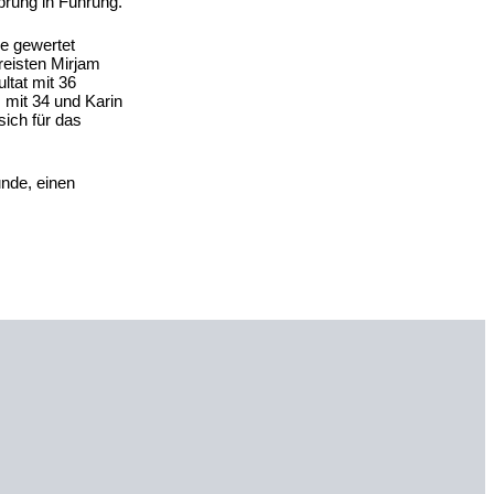
prung in Führung.
se gewertet
reisten Mirjam
ltat mit 36
 mit 34 und Karin
ich für das
unde, einen