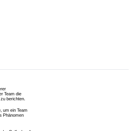
erer
er Team die
 zu berichten.
te, um ein Team
eses Phänomen