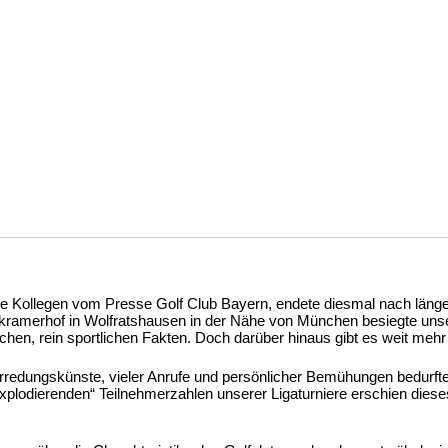
 die Kollegen vom Presse Golf Club Bayern, endete diesmal nach läng
kramerhof in Wolfratshausen in der Nähe von München besiegte uns
chen, rein sportlichen Fakten. Doch darüber hinaus gibt es weit mehr
Überredungskünste, vieler Anrufe und persönlicher Bemühungen bedurf
„explodierenden“ Teilnehmerzahlen unserer Ligaturniere erschien di