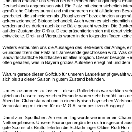
Und dann erfasste uns schon bei der Proberunde ungläubiges Erstaun
Deutschlands angepriesen wird. Ein Platz mit einem sicherlich in
gemütliche Clubrestaurant und mit mehreren nicht alltäglichen Beson
gearbeitet, die zahlreichen als „Roughzonen“ bezeichneten ungemäht
gekennzeichnete) Biotope behandelt. Auch wenn es sich eigentlich 
werden und es dürfen auch keine Bälle gesucht werden. Die Bunker 
auf den Zustand der Grüns. Diese präsentierten sich mit derart vie
entwickelte. Drei- und Vierputts waren in den folgenden Tagen kei
Weiters erstaunten uns die Aussagen des Betreibers der Anlage, e
Grundbesitzern der Platz mit Jahresende geschlossen wird. Was da
landwirtschaftliche Nutzflächen ist alles möglich. Dieser besagte
offen gehalten, was in Bayern großes Aufsehen erregt hat und dem I
Warum gerade dieser Golfclub für unseren Länderkampf gewählt wurd
sich bis zu dieser Saison in gutem Zustand befunden.
Um es zusammen zu fassen – dieses Golferlebnis war wirklich sehr s
gleich und unsere bayerischen Freunde waren sehr bemüht, uns de
Abend im Clubrestaurant und in einem typisch bayrischen Wirtshau
Veranstaltung mit einem für die M.G.A. sehr positiven Ausgang!
Damit zum Sportlichen: Am ersten Tag wurde wie immer ein Chapman-
Nettoergebnisse. Unsere Paarungen ergänzten sich insgesamt ausg
gute Scores ab. Brutto lieferten die Schladminger Oldies Rudi Horn