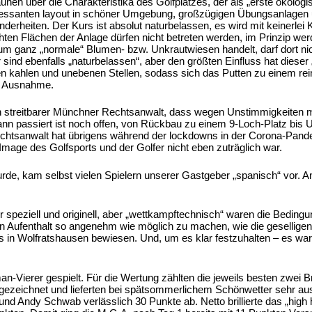
en über die Charakteristika des Golfplatzes, der als „erste ökologi
teressanten layout in schöner Umgebung, großzügigen Übungsanlagen
derheiten. Der Kurs ist absolut naturbelassen, es wird mit keinerlei
en Flächen der Anlage dürfen nicht betreten werden, im Prinzip werd
um ganz „normale“ Blumen- bzw. Unkrautwiesen handelt, darf dort nic
sind ebenfalls „naturbelassen“, aber den größten Einfluss hat dies
len kahlen und unebenen Stellen, sodass sich das Putten zu einem re
ne Ausnahme.
in streitbarer Münchner Rechtsanwalt, dass wegen Unstimmigkeiten m
nn passiert ist noch offen, von Rückbau zu einem 9-Loch-Platz bis
 Rechtsanwalt hat übrigens während der lockdowns in der Corona-Pand
mage des Golfsports und der Golfer nicht eben zuträglich war.
e, kam selbst vielen Spielern unserer Gastgeber „spanisch“ vor. An
peziell und originell, aber „wettkampftechnisch“ waren die Bedingun
n Aufenthalt so angenehm wie möglich zu machen, wie die gesellig
s in Wolfratshausen bewiesen. Und, um es klar festzuhalten – es wa
Vierer gespielt. Für die Wertung zählten die jeweils besten zwei Br
ezeichnet und lieferten bei spätsommerlichem Schönwetter sehr au
 und Andy Schwab verlässlich 30 Punkte ab. Netto brillierte das „hig