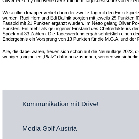
Oliver Pokorny und Rene Denk mit dem Tagesbestscore von 42 Punk
Wesentlich knapper verlief dann der zweite Tag mit den Einzelspiele
wurden. Rudi Horn und Edi Ballnik sorgten mit jeweils 29 Punkten f
Fassold mit 21 Punkten ergänzt wurden. Im Netto gelang Oliver Poko
Punkten. Ein mehr als gelungener Einstand des Chefredakteurs der 
Spöck mit 33 Zählern. Die Tageswertung ergab schließlich einen d
Endergebnis ein Vorsprung von 13 Punkten für die M.G.A. und der P
Alle, die dabei waren, freuen sich schon auf die Neuauflage 2023, d
weniger „originellen „Platz“ dafür auszusuchen, werden wir siche
Kommunikation mit Drive!
Media Golf Austria