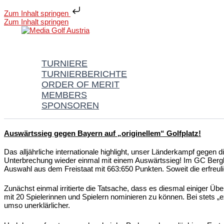
Zum Inhalt springen
Zum Inhalt springen
TURNIERE
TURNIERBERICHTE
ORDER OF MERIT
MEMBERS
SPONSOREN
Auswärtssieg gegen Bayern auf „originellem“ Golfplatz!
Das alljährliche internationale highlight, unser Länderkampf gegen
Unterbrechung wieder einmal mit einem Auswärtssieg! Im GC Berg
Auswahl aus dem Freistaat mit 663:650 Punkten. Soweit die erfreuli
Zunächst einmal irritierte die Tatsache, dass es diesmal einiger 
mit 20 Spielerinnen und Spielern nominieren zu können. Bei stets 
umso unerklärlicher.