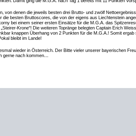
ten. Damit ging die M.G.A. nach Tag 1 bereits mit 11 Punkten Vors
n, von denen die jeweils besten drei Brutto- und zwölf Nettoergebnis
ür die besten Bruttoscores, die von der eigens aus Liechtenstein ange
rny bei einem seiner ersten Einsätze für die M.G.A. das Spitzenresu
„Steirer-Krone“! Die weiteren Topränge belegten Captain Erich Weiss
enkbar knappen Überhang von 2 Punkten für die M.G.A.! Somit ergab s
okal bleibt im Lande!
iesmal wieder in Österreich. Der Bitte vieler unserer bayerischen Fre
rlich gerne nach kommen…