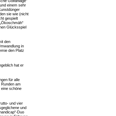
sche Golfanlage“
 und einem sehr
 Kunstdünger
en sie wie (nicht
ht gespielt
er „Ökoschmäh“
inen Glücksspiel
it den
 Umwandlung in
emie den Platz
geblich hat er
gen für alle
en Runden am
r eine schöne
utto- und vier
sgeglichene und
h handicap“-Duo