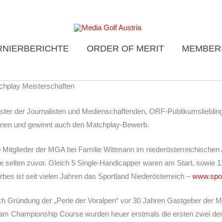
K
RNIERBERICHTE
ORDER OF MERIT
MEMBER
hplay Meisterschaften
ister der Journalisten und Medienschaffenden, ORF-Publikumslieblin
nnen und gewinnt auch den Matchplay-Bewerb.
Mitglieder der MGA bei Familie Wittmann im niederösterreichischen 
 selten zuvor. Gleich 5 Single-Handicapper waren am Start, sowie 1
rbes ist seit vielen Jahren das Sportland Niederösterreich –
www.spor
ach Gründung der „Perle der Voralpen“ vor 30 Jahren Gastgeber der
l) am Championship Course wurden heuer erstmals die ersten zwei d