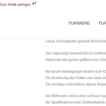
Zum
Zum Inhalt springen
Inhalt
springen
TURNIERE
TU
Lukas Schweighofer gewinnt MGA Matc
Der regierende österreichische Golfme
Adamstal sein großes golferisches Kö
Bei besten Bedingungen fanden sich 40 
Die Besetzung des Feldes war stark wie
Ein wichtiger Unterstützer dieses Bewe
Die Wittmanns sind schon seit kurz n
der Qualifikationsrunde (Zählwettspie