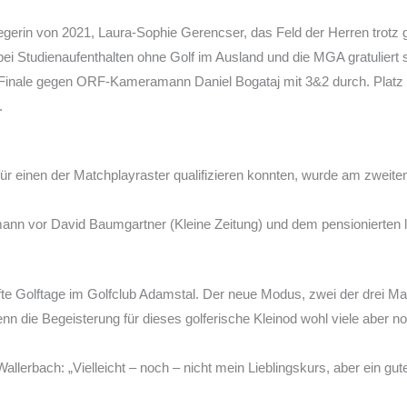
gerin von 2021, Laura-Sophie Gerencser, das Feld der Herren trotz 
ei Studienaufenthalten ohne Golf im Ausland und die MGA gratuliert 
 Finale gegen ORF-Kameramann Daniel Bogataj mit 3&2 durch. Platz 3
.
t für einen der Matchplayraster qualifizieren konnten, wurde am zwe
nn vor David Baumgartner (Kleine Zeitung) und dem pensionierten
te Golftage im Golfclub Adamstal. Der neue Modus, zwei der drei M
nn die Begeisterung für dieses golferische Kleinod wohl viele aber n
lerbach: „Vielleicht – noch – nicht mein Lieblingskurs, aber ein gut