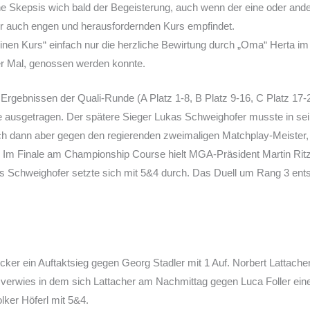
he Skepsis wich bald der Begeisterung, auch wenn der eine oder ande
ber auch engen und herausfordernden Kurs empfindet.
kleinen Kurs“ einfach nur die herzliche Bewirtung durch „Oma“ Herta
vier Mal, genossen werden konnte.
Ergebnissen der Quali-Runde (A Platz 1-8, B Platz 9-16, C Platz 17
e ausgetragen. Der spätere Sieger Lukas Schweighofer musste in s
ich dann aber gegen den regierenden zweimaligen Matchplay-Meister,
m Finale am Championship Course hielt MGA-Präsident Martin Ritzer
kas Schweighofer setzte sich mit 5&4 durch. Das Duell um Rang 3 ents
ecker ein Auftaktsieg gegen Georg Stadler mit 1 Auf. Norbert Lattac
e verwies in dem sich Lattacher am Nachmittag gegen Luca Foller eine
lker Höferl mit 5&4.