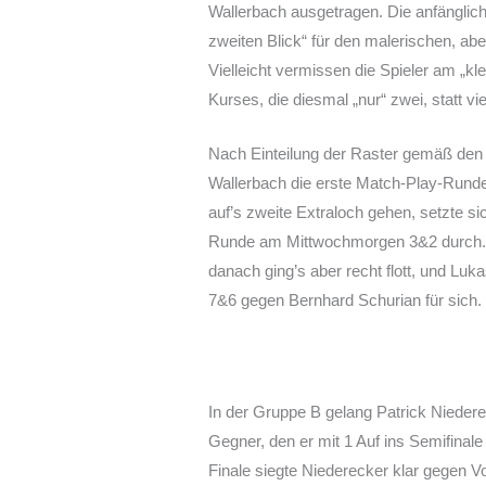
Wallerbach ausgetragen. Die anfänglic
zweiten Blick“ für den malerischen, a
Vielleicht vermissen die Spieler am „
Kurses, die diesmal „nur“ zwei, statt 
Nach Einteilung der Raster gemäß den 
Wallerbach die erste Match-Play-Rund
auf’s zweite Extraloch gehen, setzte s
Runde am Mittwochmorgen 3&2 durch. I
danach ging’s aber recht flott, und Lu
7&6 gegen Bernhard Schurian für sich.
In der Gruppe B gelang Patrick Nieder
Gegner, den er mit 1 Auf ins Semifinal
Finale siegte Niederecker klar gegen Vo